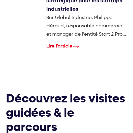
stratégique pour les startups
industrielles
Sur Global Industrie, Philippe
Héraud, responsable commercial
et manager de l’entité Start 2 Prod,
soutenue par Michelin, s'est
Lire l'article
consacré à l’accompagnement
des startups industrielles dans leur
phase cruciale d’industrialisation,
marquant la transition du
prototype à la pré-série.
Témoignage.
Découvrez les visites
guidées & le
parcours