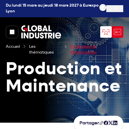
Du lundi 15 mars au jeudi 18 mars 2027 à Eurexpo
FR
Lyon
Ouvrir l
page.home
Accueil
Les
Production et
thématiques
Maintenance
Production et
Maintenance
Partager