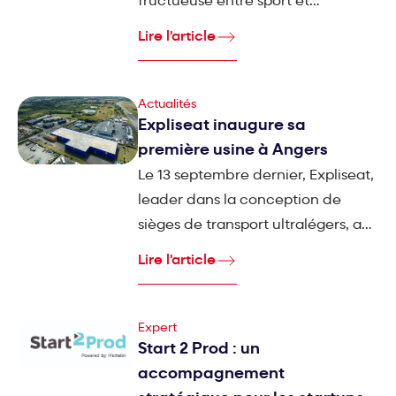
fructueuse entre sport et
technologie, où la recherche de
Lire l'article
performance et d'innovation ne
cesse de repousser les limites, tant
sur les pistes de biathlon que dans
Actualités
Expliseat inaugure sa
les ateliers de fabrication. Ils
première usine à Angers
étaient sur Global Industrie 2024
pour témoigner.
Le 13 septembre dernier, Expliseat,
leader dans la conception de
sièges de transport ultralégers, a
célébré l’ouverture officielle de sa
Lire l'article
première usine d’assemblage à
Angers.
Expert
Start 2 Prod : un
accompagnement